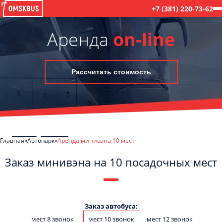
+7 (381) 220-73-62
Аренда
on-line
Рассчитать стоимость
Главная
Автопарк
Аренда минивэна 10 мест
Заказ минивэна на 10 посадочных мест
C
Политикой конфиденциальности
ознакомлен(а), даю согласие на
обработку моих Персональных данных
Заказ автобуса:
мест 8 звонок
мест 10 звонок
мест 12 звонок