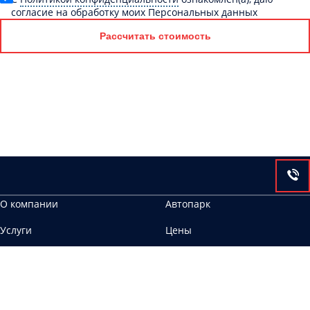
согласие на обработку моих Персональных данных
Рассчитать стоимость
О компании
Автопарк
Услуги
Цены
Контакты
644113, г. Омск, ул. 6-я Станционная, 2, корп.2
ООО Аврора ИНН 6658467483