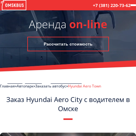
+7 (381) 220-73-62
Аренда
on-line
Рассчитать стоимость
Главная
Автопарк
Заказать автобус
Hyundai Aero Town
Заказ Hyundai Aero City с водителем в
Омске
C
Политикой конфиденциальности
ознакомлен(а), даю согласие на
обработку моих Персональных данных