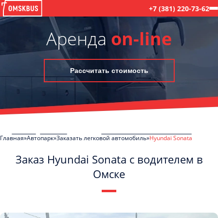
+7 (381) 220-73-62
Аренда
on-line
Рассчитать стоимость
Главная
Автопарк
Заказать легковой автомобиль
Hyundai Sonata
Заказ Hyundai Sonata с водителем в
Омске
C
Политикой конфиденциальности
ознакомлен(а), даю согласие на
обработку моих Персональных данных