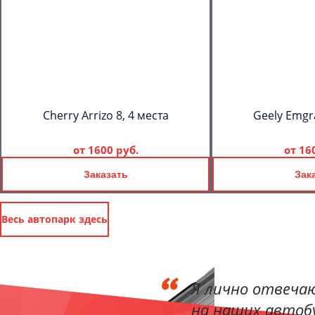
Cherry Arrizo 8, 4 места
Geely Emgr
от
1600 руб.
от
16
Заказать
Зак
Весь автопарк здесь
Я лично отвечаю
на наших автобу