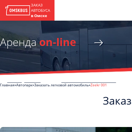
ЗАКАЗ
АВТОБУСА
в Омске
Аренда
on-line
Главная
Автопарк
Заказать легковой автомобиль
Zeekr 001
Заказ