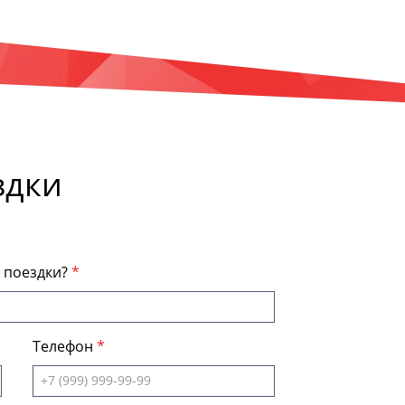
здки
я поездки?
Телефон