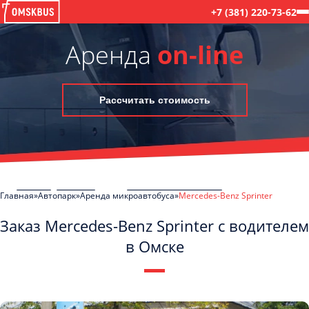
+7 (381) 220-73-62
Аренда
on-line
Рассчитать стоимость
Главная
Автопарк
Аренда микроавтобуса
Mercedes-Benz Sprinter
Заказ Mercedes-Benz Sprinter с водителем
в Омске
C
Политикой конфиденциальности
ознакомлен(а), даю согласие на
обработку моих Персональных данных