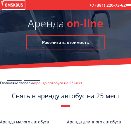
+7 (381) 220-73-62
Аренда
on-line
Рассчитать стоимость
Главная
Автопарк
Аренда автобуса на 25 мест
Снять в аренду автобус на 25 мест
C
Политикой конфиденциальности
ознакомлен(а), даю согласие на
обработку моих Персональных данных
Аренда малого автобуса
Аренда длинного автобуса