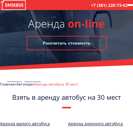
+7 (381) 220-73-62
Аренда
on-line
Рассчитать стоимость
Главная
Автопарк
Аренда автобуса 30 мест
Взять в аренду автобус на 30 мест
C
Политикой конфиденциальности
ознакомлен(а), даю согласие на
обработку моих Персональных данных
Аренда малого автобуса
Аренда длинного автобуса