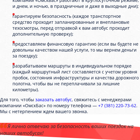
компании «ОмскБас» работают в круглосуточном режиме,
и днем, и ночью, в праздничные и даже в выходные дни);
гарантируем безопасность (каждое транспортное
средство проходит запланированные и внеплановые
техосмотры, перед отправкой к вам автобус проходит
дополнительную проверку);
предоставляем финансовую гарантию (если вы будете не
довольны качеством нашей услуги, то мы вернем деньги
за поездку);
разрабатываем маршруты в индивидуальном порядке
(каждый маршрутный лист составляется с учетом уровня
пробок, состояния инфраструктуры и качества дорожного
полотна, чтобы вы не переплачивали за лишние
километры).
Для того, чтобы
заказать автобус
, свяжитесь с менеджерами
компании «ОмскБас» по номеру телефона —
+7 (381) 220-73-62
.
Мы с нетерпением ждем вашего звонка.
Я лично отвечаю за безопасность ваших поездок на
наших автобусах!