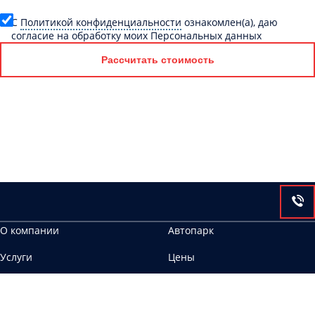
C
Политикой конфиденциальности
ознакомлен(а), даю
согласие на обработку моих Персональных данных
Рассчитать стоимость
О компании
Автопарк
Услуги
Цены
Контакты
644113, г. Омск, ул. 6-я Станционная, 2, корп.2