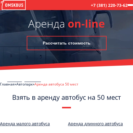
+7 (381) 220-73-62
Аренда
on-line
Рассчитать стоимость
Главная
Автопарк
Аренда автобуса 50 мест
Взять в аренду автобус на 50 мест
C
Политикой конфиденциальности
ознакомлен(а), даю согласие на
обработку моих Персональных данных
Аренда малого автобуса
Аренда длинного автобуса